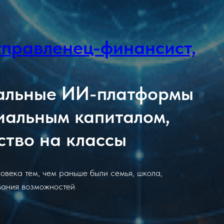
управленец-финансист,
нальные ИИ-платформы
иальным капиталом,
тво на классы
века тем, чем раньше были семья, школа,
вания возможностей