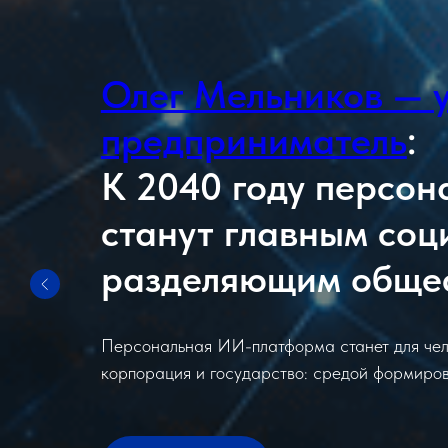
Олег Мельников — 
предприниматель
:
К 2040 году персо
станут главным соц
разделяющим общес
Персональная ИИ-платформа станет для чело
корпорация и государство: средой формиро