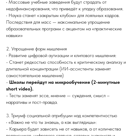
• Массовые учебные заведения будут страдать от
недофинансирования, что приведёт к упадку образования.
• Наука станет «закрытым клубом» для лояльных кадров.
Последствия для масс — максимальное упрощение
образовательных программ с акцентом на «практические
навыки»
2. Упрощение форм мышления
• Развитие цифровой аутизации и клипового мышления:
- Станет редкостью способность к критическому анализу и
длительной концентрации (ИИ-ассистенты заменят
самостоятельное мышление)
-
Школы перейдут на микрообучение (2-минутные
short video).
- Тесты заменят эссе, мнение — суждения, смысл –
нарративы и пост-правда.
3. Триумф социальной атрибуции над компетентностью
• «Важно не что ты знаешь, а как выглядишь»:
- Карьера будет зависеть не от навыков, а от количества
подписчиков, цифрового статуса, сетевых знакомств и