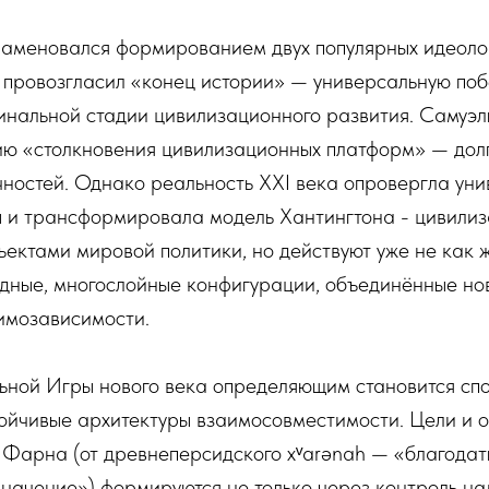
наменовался формированием двух популярных идеолог
провозгласил «конец истории» — универсальную поб
инальной стадии цивилизационного развития. Самуэл
ию «столкновения цивилизационных платформ» — дол
ностей. Однако реальность XXI века опровергла ун
 и трансформировала модель Хантингтона - цивилиз
ектами мировой политики, но действуют уже не как 
идные, многослойные конфигурации, объединённые но
имозависимости.
льной Игры нового века определяющим становится сп
ойчивые архитектуры взаимосовместимости. Цели и о
Фарна (от древнеперсидского xᵛarənah — «благодать
начение») формируются не только через контроль на