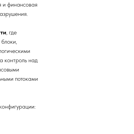
ая и финансовая
разрушения.
сти
, где
 блоки,
логическими
а контроль над
нсовыми
ьными потоками
 конфигурации: