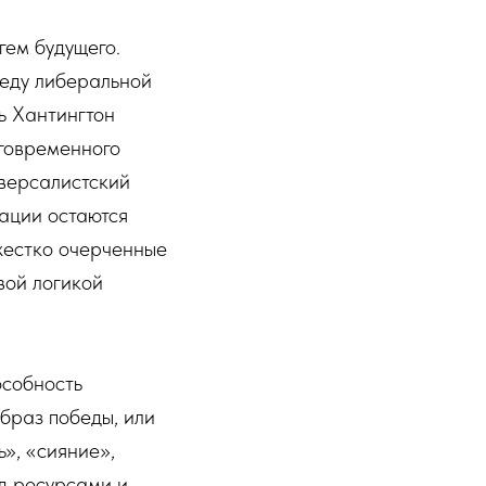
ем будущего.
еду либеральной
ь Хантингтон
говременного
иверсалистский
ации остаются
жестко очерченные
вой логикой
особность
браз победы, или
», «сияние»,
д ресурсами и