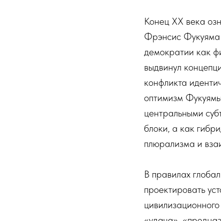
Конец XX века оз
Фрэнсис Фукуяма 
демократии как ф
выдвинул концепц
конфликта идентич
оптимизм Фукуямы
центральными субъ
блоки, а как гибр
плюрализма и вза
В правилах глоба
проектировать уст
цивилизационного 
«удача», «предназ