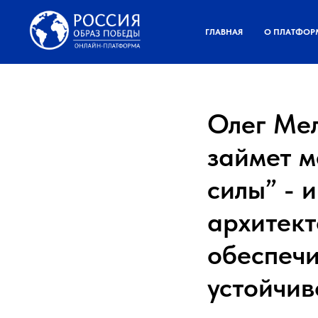
ГЛАВНАЯ
О ПЛАТФОР
Олег Мел
займет м
силы” - 
архитект
обеспечи
устойчив