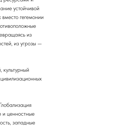
жание устойчивой
 вместо гегемонии
ротивоположные
евращаясь из
стей, из угрозы —
, культурный
 цивилизационных
 Глобализация
е и ценностные
ость, западные