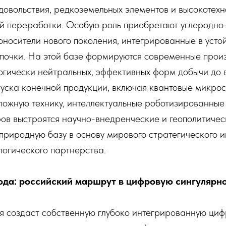
довольствия, редкоземельных элементов и высокотех
ой переработки. Особую роль приобретают углеродно
носители нового поколения, интегрированные в усто
епочки. На этой базе формируются современные прои
огически нейтральных, эффективных форм добычи до 
уска конечной продукции, включая квантовые микрос
ложную технику, интеллектуальные роботизированные 
ов выстроятся научно-внедренческие и геополитичес
природную базу в основу мирового стратегического 
логического партнерства.
кода: российский маршрут в цифровую сингулярн
ия создаст собственную глубоко интегрированную ци