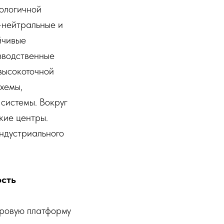
нологичной
-нейтральные и
йчивые
зводственные
высокоточной
хемы,
системы. Вокруг
кие центры.
индустриального
ость
фровую платформу