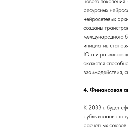
нового поколения 
ресурсных нейросе
нейросетевых архи
созданы трансгра
международного б
инициатив становя
Юга и развивающих
окажется способно
взаимодействия, с
4. Финансовая а
К 2033 г. будет 
рубль и юань стан
расчетных союзов