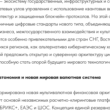
— экосистему государственных, инфраструктурных и 
тевых узлов управления с использование квантовых в
тектур и защищенных блокчейн-протоколов. На этой 
ничные цифровые стандарты нового типа, объединяю
изнеса, межгосударственного взаимодействия и куль
тся особенно привлекательными для стран СНГ, Вост
ся регионов, как альтернатива кибернетическому ха
й предложить открытую и суверенную архитектуру ц
пособную стать опорой будущего мирового технологи
втономия и новая мировая валютная система
сформирована новая мультивалютная финансовая архи
ут основой независимых расчетно-клиринговые платф
 БРИКС+, ЕАЭС и ШОС. Концепция единой резервной