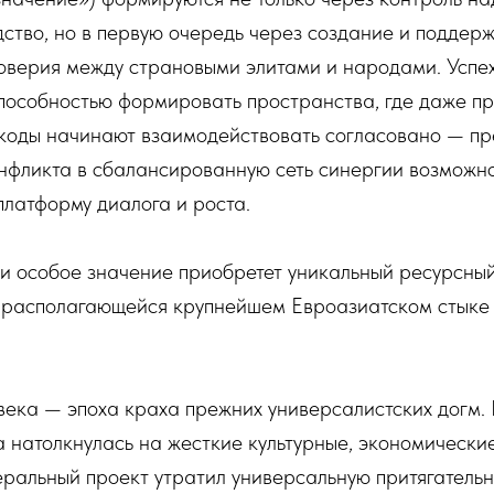
ство, но в первую очередь через создание и поддер
оверия между страновыми элитами и народами. Успех
способностью формировать пространства, где даже п
коды начинают взаимодействовать согласовано — пр
нфликта в сбалансированную сеть синергии возможно
платформу диалога и роста.
и особое значение приобретет уникальный ресурсный
, располагающейся крупнейшем Евроазиатском стыке
века — эпоха краха прежних универсалистских догм.
 натолкнулась на жесткие культурные, экономически
ральный проект утратил универсальную притягательн