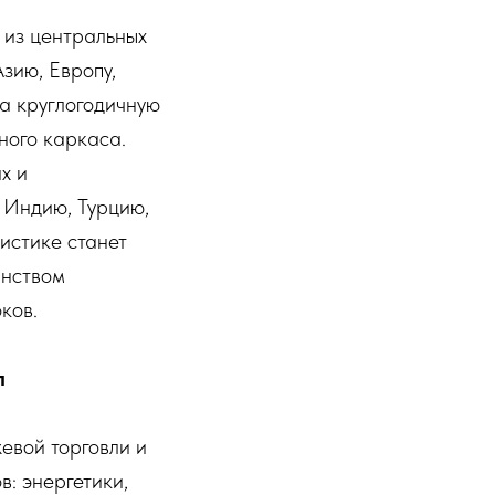
 из центральных
зию, Европу,
а круглогодичную
ного каркаса.
х и
 Индию, Турцию,
истике станет
анством
ков.
л
евой торговли и
: энергетики,