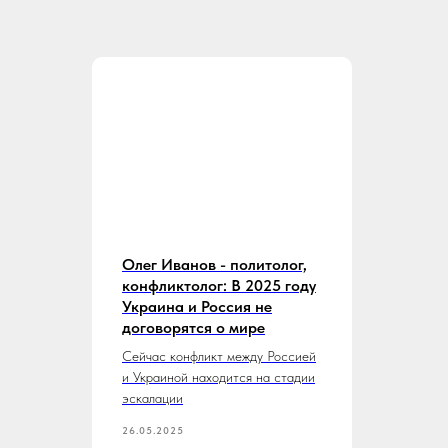
,
Олег Иванов - политолог,
оду
конфликтолог: В 2025 году
Украина и Россия не
договорятся о мире
ией
Сейчас конфликт между Россией
дии
и Украиной находится на стадии
эскалации
26.05.2025