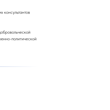
х консультантов
добровольческой
оенно-политической