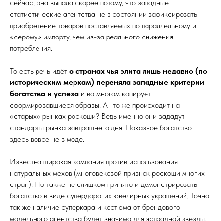
сейчас, она выпала скорее потому, что западные
статистические агентства не в состоянии зафиксировать
приобретение товаров поставляемых по параллельному и
«серому» импорту, чем из-за реального снижения
потребления.
То есть речь идёт
о странах чья элита лишь недавно (по
историческим меркам) переняла западные критерии
богатства и успеха
и во многом копирует
сформировавшиеся образы. А что же происходит на
«старых» рынках роскоши? Ведь именно они зададут
стандарты рынка завтрашнего дня. Показное богатство
здесь вовсе не в моде.
Известна широкая компания против использования
натуральных мехов (многовековой признак роскоши многих
стран). Но также не слишком принято и демонстрировать
богатство в виде супердорогих ювелирных украшений. Точно
так же наличие суперкара и костюма от брендового
модельного агентства будет значимо для эстрадной звезды,