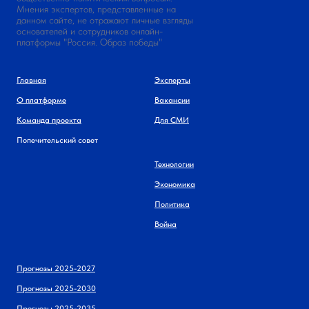
Мнения экспертов, представленные на
данном сайте, не отражают личные взгляды
основателей и сотрудников онлайн-
платформы "Россия. Образ победы"
Главная
Эксперты
О платформе
Вакансии
Команда проекта
Для СМИ
Попечительский совет
Технологии
Экономика
Политика
Война
Прогнозы 2025-2027
Прогнозы 2025-2030
Прогнозы 2025-2035