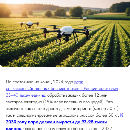
По состоянию на конец 2024 года
парк
сельскохозяйственных беспилотников в России составлял
35–40 тысяч единиц
, обрабатывающих более 12 млн
гектаров ежегодно (15% всех посевных площадей). Это
включает как легкие дроны для мониторинга (менее 30 кг),
так и специализированные агродроны массой более 30 кг.
К
2030 году парк должен вырасти до 93-98 тысяч
единиц
, благодаря плану выпуска дронов в год в 2027–