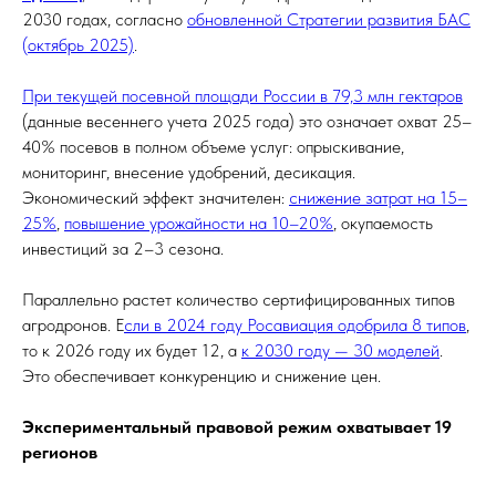
2030 годах, согласно
обновленной Стратегии развития БАС
(октябрь 2025)
.
При текущей посевной площади России в 79,3 млн гектаров
(данные весеннего учета 2025 года) это означает охват 25–
40% посевов в полном объеме услуг: опрыскивание,
мониторинг, внесение удобрений, десикация.
Экономический эффект значителен:
снижение затрат на 15–
25%
,
повышение урожайности на 10–20%
, окупаемость
инвестиций за 2–3 сезона.
Параллельно растет количество сертифицированных типов
агродронов. Е
сли в 2024 году Росавиация одобрила 8 типов
,
то к 2026 году их будет 12, а
к 2030 году — 30 моделей
.
Это обеспечивает конкуренцию и снижение цен.
Экспериментальный правовой режим охватывает 19
регионов