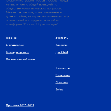
Онлайн-платформа "Россия. Образ победы"
не выступает с общей позицией по
общественно-политическим вопросам.
Мнения экспертов, представленные на
данном сайте, не отражают личные взгляды
основателей и сотрудников онлайн-
платформы "Россия. Образ победы"
Главная
Эксперты
О платформе
Вакансии
Команда проекта
Для СМИ
Попечительский совет
Технологии
Экономика
Политика
Война
Прогнозы 2025-2027