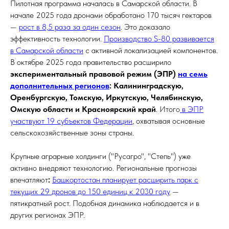
Пилотная программа началась в Самарской области. В
начале 2025 года дронами обработано 170 тысяч гектаров
—
рост в 8,5 раза за один сезон
. Это доказало
эффективность технологии.
Производство S-80 развивается
в Самарской области
с активной локализацией компонентов.
В октябре 2025 года правительство расширило
экспериментальный правовой режим (ЭПР)
на семь
дополнительных регионов
: Калининградскую,
Оренбургскую, Томскую, Иркутскую, Челябинскую,
Омскую области и Красноярский край
. Итого
в ЭПР
участвуют 19 субъектов Федерации
, охватывая основные
сельскохозяйственные зоны страны.
Крупные аграрные холдинги ("Русагро", "Степь") уже
активно внедряют технологию. Региональные прогнозы
впечатляют
:
Башкортостан планирует расширить парк с
текущих 29 дронов до 150 единиц к 2030 году
—
пятикратный рост. Подобная динамика наблюдается и в
других регионах ЭПР.